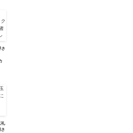
野さ
カ
返礼
用さ