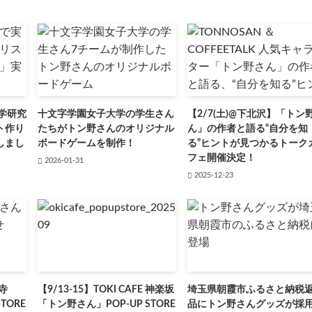
学研究
十文字学園女子大学の学生さん
【2/7(土)@下北沢】「トン
ト作り
たちがトン野さんのオリジナル
ん」の作者と語る“自分を知
しまし
ボードゲームを制作！
る”ヒントが見つかるトーク
フェ開催決定！
2026-01-31
2025-12-23
祥寺
【9/13-15】TOKI CAFE 神楽坂
埼玉県朝霞市ふるさと納税
TORE
「トン野さん」POP-UP STORE
品にトン野さんグッズが採