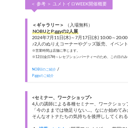
＜ 参考 ＞ ユメトイロWEEK開催概要
＜ギャラリー＞
（入場無料）
NOBUとP:ggyの2人展
2024年7月11日(木)～7月17日(水)
10:00～20:00
♪2人のぬりえコーナーやグッズ販売、イベ
※営業時間は店舗に準じます。
※12日(金)17時～レセプションパーティーのため、この日の
/
NOBUのご紹介
P:ggyのご紹介
<セミナー、ワークショップ>
4人の講師による各種セミナー、ワークショッ
「今のままでは物足りない…。なにか始めてみ
そんなオトナたちの気持ちを後押ししてくれる