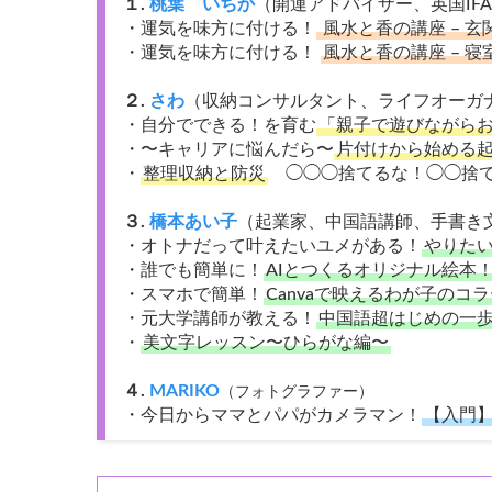
１.
桃葉 いちか
（開運アドバイザー、英国IFA
・運気を味方に付ける！
風水と香の講座 – 玄関
・運気を味方に付ける！
風水と香の講座 – 寝室
２.
さわ
（収納コンサルタント、ライフオーガ
・自分でできる！を育む
「親子で遊びながら
・〜キャリアに悩んだら〜
片付けから始める
・
整理収納と防災
◯◯◯捨てるな！◯◯捨
３.
橋本あい子
（起業家、中国語講師、手書き
・オトナだって叶えたいユメがある！
やりたい
・誰でも簡単に！
AIとつくるオリジナル絵本
・スマホで簡単！
Canvaで映えるわが子のコ
・元大学講師が教える！
中国語超はじめの一
・
美文字レッスン〜ひらがな編〜
４.
MARIKO
（フォトグラファー）
・今日からママとパパがカメラマン！
【入門