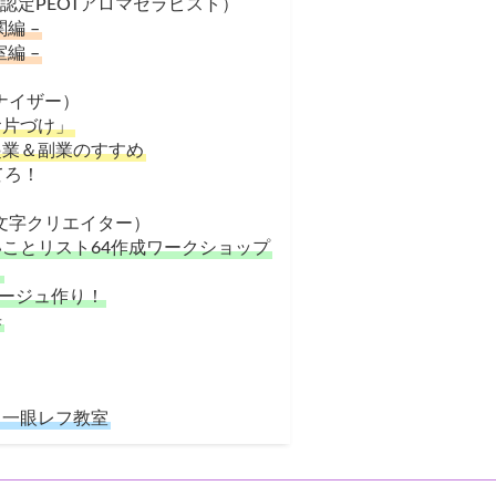
認定PEOTアロマセラピスト）
編 –
編 –
ナイザー）
お片づけ」
起業＆副業のすすめ
てろ！
文字クリエイター）
ことリスト64作成ワークショップ
！
ラージュ作り！
歩
】一眼レフ教室