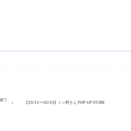
作成ワ
【10/11〜10/14】トン野さん POP‐UP STORE