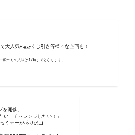
ントで大人気P:ggyくじ引き等様々な企画も！
み一般の方の入場は17時までとなります。
プを開催。
たい！チャレンジしたい！」
セミナーが盛り沢山！