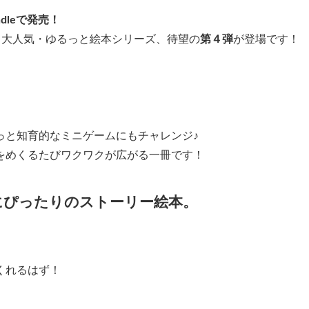
dleで発売！
る大人気・ゆるっと絵本シリーズ、待望の
第４弾
が登場です！
？
っと知育的なミニゲームにもチャレンジ♪
をめくるたびワクワクが広がる一冊です！
にぴったりのストーリー絵本
。
くれるはず！