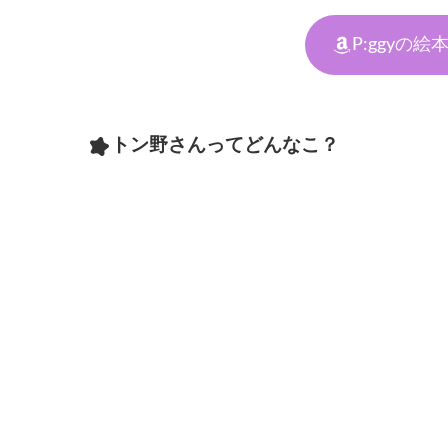
P:ggyの
トン野さんってどんなこ？