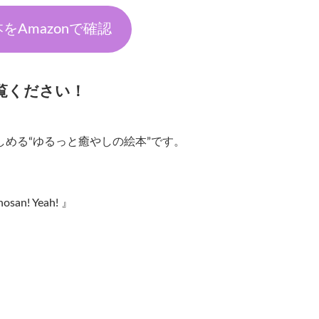
をAmazonで確認
覧ください！
める“ゆるっと癒やしの絵本”です。
nosan! Yeah! 』