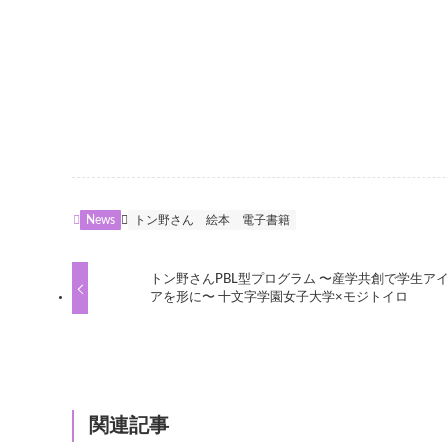
News
トン野さん
絵本
電子書籍
トン野さんPBL型プログラム 〜産学共創で学生ア
アを形に〜 十文字学園女子大学×モジトイロ
関連記事