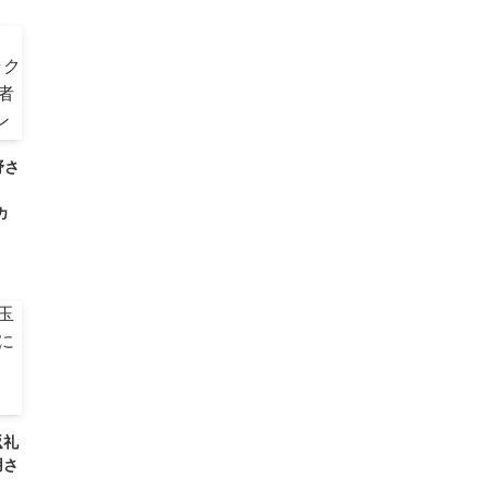
野さ
カ
返礼
用さ