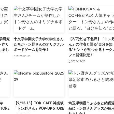
学研究
十文字学園女子大学の学生さん
【2/7(土)@下北沢】「トン
ト作り
たちがトン野さんのオリジナル
ん」の作者と語る“自分を知
しまし
ボードゲームを制作！
る”ヒントが見つかるトーク
フェ開催決定！
2026-01-31
2025-12-23
祥寺
【9/13-15】TOKI CAFE 神楽坂
埼玉県朝霞市ふるさと納税
TORE
「トン野さん」POP-UP STORE
品にトン野さんグッズが採